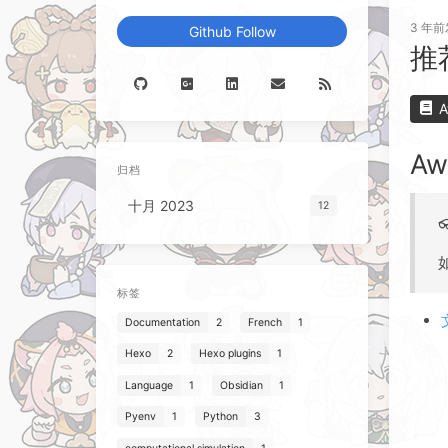
3 年前
Github Follow
推
Aw
Aw
归档
十月 2023
12
标签
Documentation
2
French
1
Hexo
2
Hexo plugins
1
Language
1
Obsidian
1
Pyenv
1
Python
3