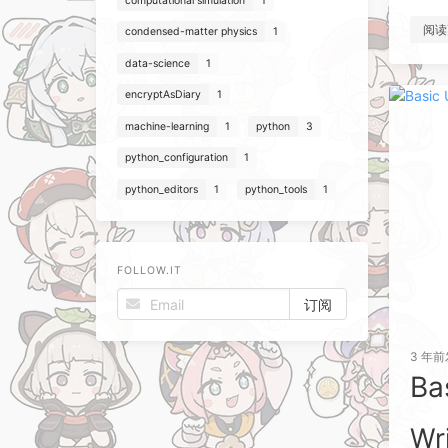
computational simulation
1
阅读
condensed-matter physics
1
data-science
1
encryptAsDiary
1
machine-learning
1
python
3
python_configuration
1
python_editors
1
python_tools
1
FOLLOW.IT
3 年前
Ba
Wr