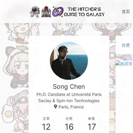
首页
分类
Song Chen
Ph.D. Candiate at Université Paris
Saclay & Spin-Ion Technologies
Paris, France
文章
分类
标签
12
16
17