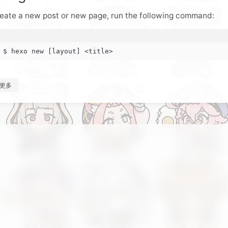
reate a new post or new page, run the following command:
$ hexo new [layout] <title>
更多