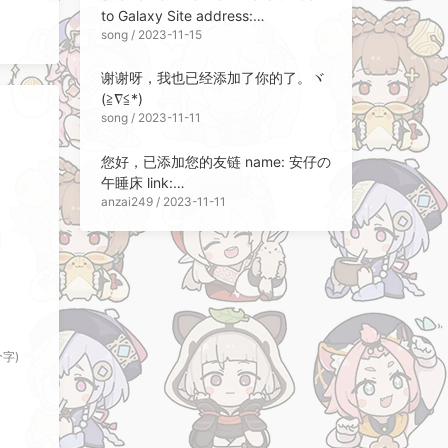
to Galaxy Site address:
song / 2023-11-15
https://songchen.science/blog Site
Description: Technical
谢谢呀，我也已经添加了你的了。ヾ
Memorandum Site Avatar:
(≧∇≦*)ゝ
https://blo...
song / 2023-11-11
您好，已添加您的友链 name: 安仔の
午睡床 link:
anzai249 / 2023-11-11
https://anzai.sleepingbed.top/
description: 啊对对对，开摆就完了
呗 avatar:
https://avatars.githubusercontent.
com/u/32564494
个字)