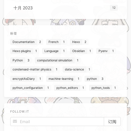
十月 2023
12
标签
Documentation
2
French
1
Hexo
2
Hexo plugins
1
Language
1
Obsidian
1
Pyenv
1
Python
3
computational simulation
1
condensed-matter physics
1
data-science
1
encryptAsDiary
1
machine-learning
1
python
3
python_configuration
1
python_editors
1
python_tools
1
FOLLOW.IT