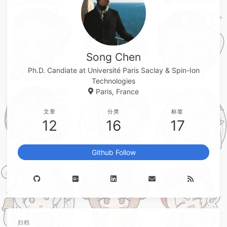
Song Chen
Ph.D. Candiate at Université Paris Saclay & Spin-Ion
Technologies
Paris, France
文章
分类
标签
12
16
17
Github Follow
归档